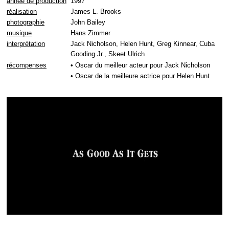
année de production
1997
réalisation
James L. Brooks
photographie
John Bailey
musique
Hans Zimmer
interprétation
Jack Nicholson, Helen Hunt, Greg Kinnear, Cuba
Gooding Jr., Skeet Ulrich
récompenses
• Oscar du meilleur acteur pour Jack Nicholson
• Oscar de la meilleure actrice pour Helen Hunt