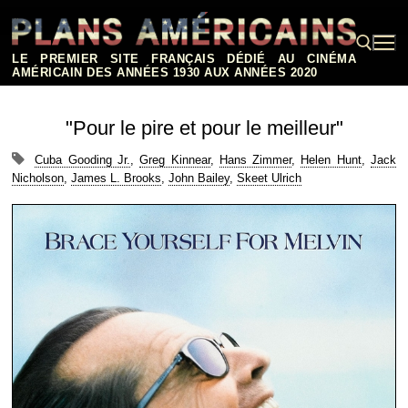
Aller
au
contenu
LE PREMIER SITE FRANÇAIS DÉDIÉ AU CINÉMA
AMÉRICAIN DES ANNÉES 1930 AUX ANNÉES 2020
Rechercher :
"Pour le pire et pour le meilleur"
Cuba Gooding Jr.
,
Greg Kinnear
,
Hans Zimmer
,
Helen Hunt
,
Jack
Nicholson
,
James L. Brooks
,
John Bailey
,
Skeet Ulrich