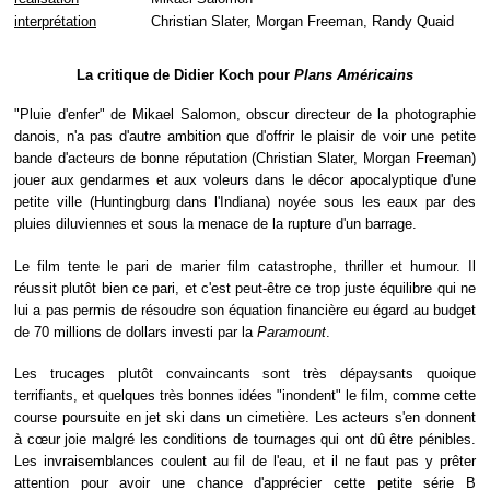
interprétation
Christian Slater, Morgan Freeman, Randy Quaid
La critique de Didier Koch pour
Plans Américains
"Pluie d'enfer" de Mikael Salomon, obscur directeur de la photographie
danois, n'a pas d'autre ambition que d'offrir le plaisir de voir une petite
bande d'acteurs de bonne réputation (Christian Slater, Morgan Freeman)
jouer aux gendarmes et aux voleurs dans le décor apocalyptique d'une
petite ville (Huntingburg dans l'Indiana) noyée sous les eaux par des
pluies diluviennes et sous la menace de la rupture d'un barrage.
Le film tente le pari de marier film catastrophe, thriller et humour. Il
réussit plutôt bien ce pari, et c'est peut-être ce trop juste équilibre qui ne
lui a pas permis de résoudre son équation financière eu égard au budget
de 70 millions de dollars investi par la
Paramount
.
Les trucages plutôt convaincants sont très dépaysants quoique
terrifiants, et quelques très bonnes idées "inondent" le film, comme cette
course poursuite en jet ski dans un cimetière. Les acteurs s'en donnent
à cœur joie malgré les conditions de tournages qui ont dû être pénibles.
Les invraisemblances coulent au fil de l'eau, et il ne faut pas y prêter
attention pour avoir une chance d'apprécier cette petite série B