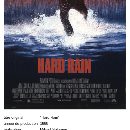
titre original
"Hard Rain"
année de production
1998
réalisation
Mikael Salomon