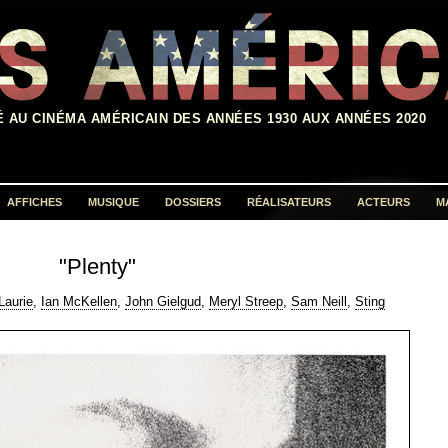
É AU CINÉMA AMÉRICAIN DES ANNÉES 1930 AUX ANNÉES 2020
AFFICHES
MUSIQUE
DOSSIERS
RÉALISATEURS
ACTEURS
M
Rechercher :
"Plenty"
Laurie
,
Ian McKellen
,
John Gielgud
,
Meryl Streep
,
Sam Neill
,
Sting