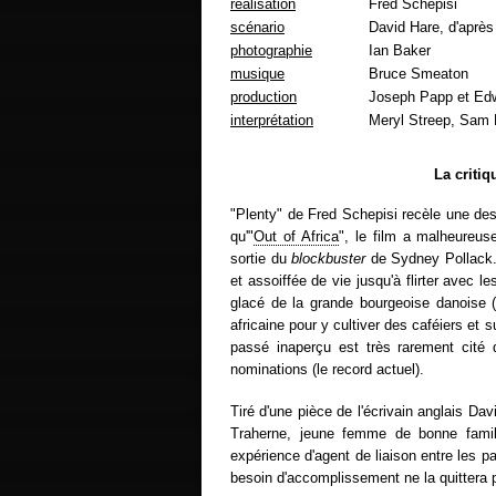
réalisation
Fred Schepisi
scénario
David Hare, d'après
photographie
Ian Baker
musique
Bruce Smeaton
production
Joseph Papp et Ed
interprétation
Meryl Streep, Sam N
La criti
"Plenty" de Fred Schepisi recèle une de
qu'"
Out of Africa
", le film a malheureus
sortie du
blockbuster
de Sydney Pollack. 
et assoiffée de vie jusqu'à flirter avec 
glacé de la grande bourgeoise danoise 
africaine pour y cultiver des caféiers et
passé inaperçu est très rarement cité 
nominations (le record actuel).
Tiré d'une pièce de l'écrivain anglais Da
Traherne, jeune femme de bonne famil
expérience d'agent de liaison entre les pa
besoin d'accomplissement ne la quittera p