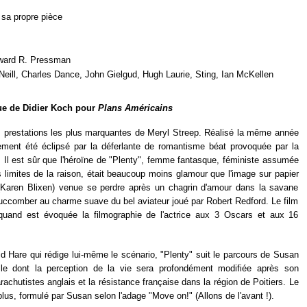
 sa propre pièce
ward R. Pressman
eill, Charles Dance, John Gielgud, Hugh Laurie, Sting, Ian McKellen
que de Didier Koch pour
Plans Américains
s prestations les plus marquantes de Meryl Streep. Réalisé la même année
ement été éclipsé par la déferlante de romantisme béat provoquée par la
Il est sûr que l'héroïne de "Plenty", femme fantasque, féministe assumée
les limites de la raison, était beaucoup moins glamour que l'image sur papier
(Karen Blixen) venue se perdre après un chagrin d'amour dans la savane
 succomber au charme suave du bel aviateur joué par Robert Redford. Le film
quand est évoquée la filmographie de l'actrice aux 3 Oscars et aux 16
vid Hare qui rédige lui-même le scénario, "Plenty" suit le parcours de Susan
le dont la perception de la vie sera profondément modifiée après son
rachutistes anglais et la résistance française dans la région de Poitiers. Le
lus, formulé par Susan selon l'adage "Move on!" (Allons de l'avant !).