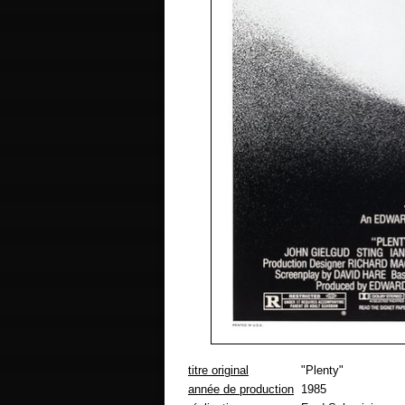
titre original
"Plenty"
année de production
1985