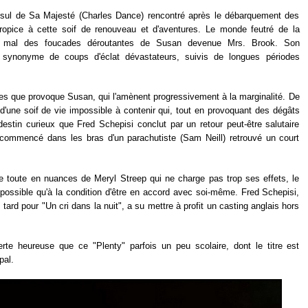
onsul de Sa Majesté (Charles Dance) rencontré après le débarquement des
propice à cette soif de renouveau et d'aventures. Le monde feutré de la
ès mal des foucades déroutantes de Susan devenue Mrs. Brook. Son
 synonyme de coups d'éclat dévastateurs, suivis de longues périodes
res que provoque Susan, qui l'amènent progressivement à la marginalité. De
ôt d'une soif de vie impossible à contenir qui, tout en provoquant des dégâts
 destin curieux que Fred Schepisi conclut par un retour peut-être salutaire
 commencé dans les bras d'un parachutiste (Sam Neill) retrouvé un court
 toute en nuances de Meryl Streep qui ne charge pas trop ses effets, le
possible qu'à la condition d'être en accord avec soi-même. Fred Schepisi,
 tard pour "Un cri dans la nuit", a su mettre à profit un casting anglais hors
rte heureuse que ce "Plenty" parfois un peu scolaire, dont le titre est
pal.