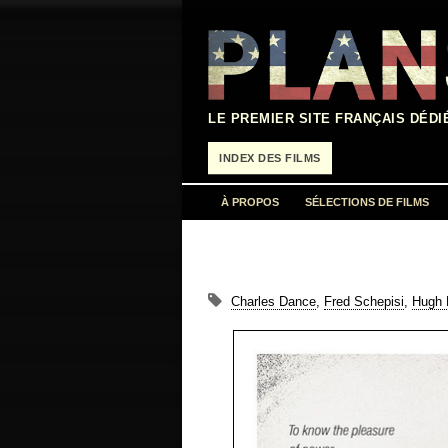
Aller
au
contenu
LE PREMIER SITE FRANÇAIS DÉDI
INDEX DES FILMS
À PROPOS
SÉLECTIONS DE FILMS
Charles Dance
,
Fred Schepisi
,
Hugh 