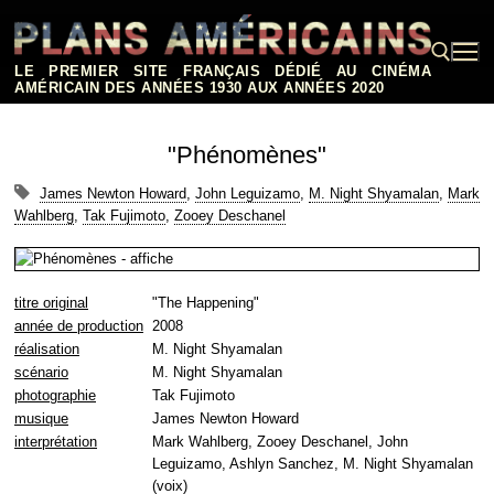
Aller
au
contenu
LE PREMIER SITE FRANÇAIS DÉDIÉ AU CINÉMA
AMÉRICAIN DES ANNÉES 1930 AUX ANNÉES 2020
Rechercher :
"Phénomènes"
James Newton Howard
,
John Leguizamo
,
M. Night Shyamalan
,
Mark
Wahlberg
,
Tak Fujimoto
,
Zooey Deschanel
titre original
"The Happening"
année de production
2008
réalisation
M. Night Shyamalan
scénario
M. Night Shyamalan
photographie
Tak Fujimoto
musique
James Newton Howard
interprétation
Mark Wahlberg, Zooey Deschanel, John
Leguizamo, Ashlyn Sanchez, M. Night Shyamalan
(voix)