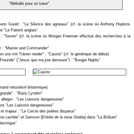
"Mélodie pour un tueur"
lenn Gould : "Le Silence des agneaux" (cf. la scène où Anthony Hopkins
t "Le Patient anglais"
 : "Seven" (cf. la scène où Morgan Freeman effectue des recherches à la
r : "Master and Commander"
en uns mit Tränen nieder" : "Casino" (cf. le générique de début)
Freunde" ("Jésus que ma joie demeure") : "Boogie Nights"
mand naturalisé britannique)
grande" : "Barry Lyndon"
 allegro : "Les Liaisons dangereuses"
ans "Les Liaisons dangereuses"
ré majeur : "Le Cercle des poètes disparus"
vie cachée" et
Samson
(Entrée de la reine Sheba) dans "La Brûlure"
lectrique"