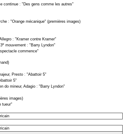
se continue : "Des gens comme les autres"
arche : "Orange mécanique" (premières images)
Allegro : "Kramer contre Kramer"
e
 3
mouvement : "Barry Lyndon"
le spectacle commence"
mand)
ajeur, Presto : "Abattoir 5"
battoir 5"
 en do mineur, Adagio : "Barry Lyndon"
nières images)
n tueur"