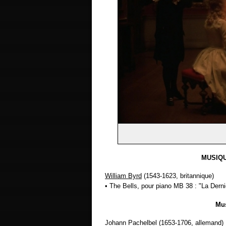
MUSIQU
William Byrd
(1543-1623, britannique)
• The Bells, pour piano MB 38 : "La Dern
Mus
Johann Pachelbel (1653-1706, allemand)