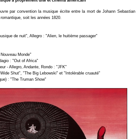
sique à proprement dite et cinéma américain
uvre par convention la musique écrite entre la mort de Johann Sebastian
e romantique, soit les années 1820.
usique de nuit", Allegro : "Alien, le huitième passager"
e Nouveau Monde"
dagio : "Out of Africa"
ur - Allegro, Andante, Rondo : "JFK"
 Wide Shut", "The Big Lebowski" et "Intolérable cruauté"
que) : "The Truman Show"