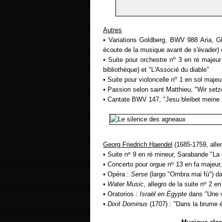
Autres
• Variations Goldberg, BWV 988 Aria, G
écoute de la musique avant de s'évader) e
o
• Suite pour orchestre n
3 en ré majeur
bibliothèque) et "L'Associé du diable"
o
• Suite pour violoncelle n
1 en sol majeu
• Passion selon saint Matthieu, "Wir setz
• Cantate BWV 147, "Jesu bleibet meine 
Georg Friedrich Haendel
(1685-1759, alle
o
• Suite n
9 en ré mineur, Sarabande "La 
o
• Concerto pour orgue n
13 en fa majeur,
• Opéra :
Serse
(largo "Ombra mai fù") d
o
•
Water Music
, allegro de la suite n
2 en 
• Oratorios :
Israël en Égypte
dans "Une 
•
Dixit Dominus
(1707) : "Dans la brume é