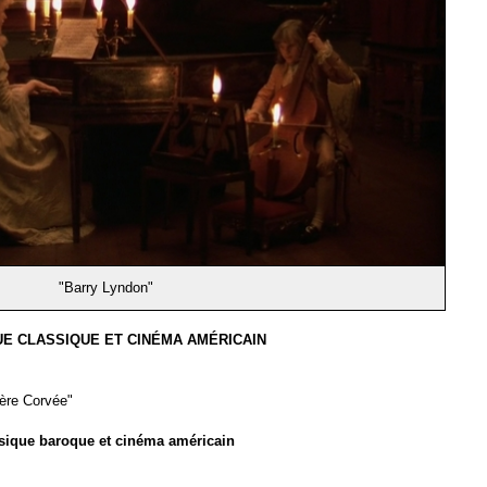
"Barry Lyndon"
E CLASSIQUE ET CINÉMA AMÉRICAIN
ière Corvée"
ique baroque et cinéma américain