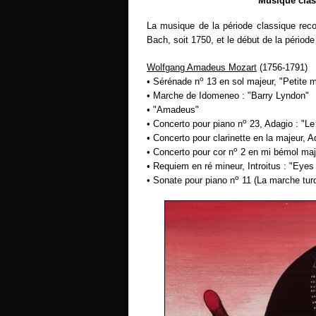
Musique clas
La musique de la période classique reco
Bach, soit 1750, et le début de la périod
Wolfgang Amadeus Mozart
(1756-1791)
o
• Sérénade n
13 en sol majeur, "Petite m
• Marche de Idomeneo : "Barry Lyndon"
• "Amadeus"
o
• Concerto pour piano n
23, Adagio : "L
• Concerto pour clarinette en la majeur, A
o
• Concerto pour cor n
2 en mi bémol maje
• Requiem en ré mineur, Introitus : "Eyes
o
• Sonate pour piano n
11 (La marche tur