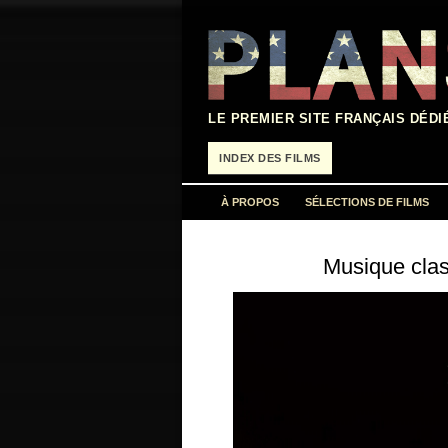
Aller
au
contenu
LE PREMIER SITE FRANÇAIS DÉDI
INDEX DES FILMS
À PROPOS
SÉLECTIONS DE FILMS
Musique clas