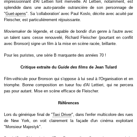
impressionnant d'Al Lettieri font merveille. Al Lettieri, notamment, est
splendide dans une auto-parodie outrancière de son personnage de
"
Guet-apens
". Sa 'collaboration' avec Paul Koslo, décrite avec acuité par
Fleischer, est particulièrement réjouissante.
Moviemaker
de légende, et capable de bondir d'un genre à l'autre avec
un talent sans cesse renouvelé, Richard Fleischer (pourtant en conflit
avec Bronson) signe un film à la mise en scène racée, brillante.
Pour les puristes, une série B marquante des années 70 !
Critique extraite du
Guide des films
de Jean Tulard
Film-véhicule pour Bronson qui s'oppose à lui seul à l'Organisation et en
triomphe. Bonne composition en tueur fou d'Al Lettieri, qui ne percera
pas pour autant. Mise en scène efficace de Fleischer.
Références
Lors du générique final de "
Taxi Driver
", dans l'enfer multicolore des rues
de New York, on voit clairement la façade d'un cinéma exploitant
"Monsieur Majestyk".