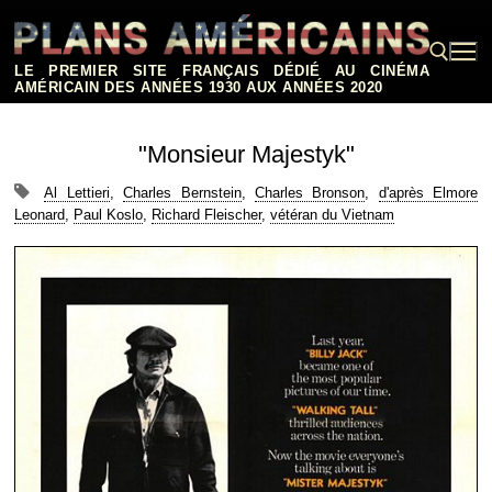
Aller
au
contenu
LE PREMIER SITE FRANÇAIS DÉDIÉ AU CINÉMA
AMÉRICAIN DES ANNÉES 1930 AUX ANNÉES 2020
Rechercher :
"Monsieur Majestyk"
Al Lettieri
,
Charles Bernstein
,
Charles Bronson
,
d'après Elmore
Leonard
,
Paul Koslo
,
Richard Fleischer
,
vétéran du Vietnam