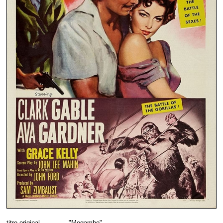
titre original
"Mogambo"