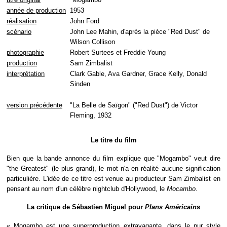
année de production
1953
réalisation
John Ford
scénario
John Lee Mahin, d'après la pièce "Red Dust" de
Wilson Collison
photographie
Robert Surtees et Freddie Young
production
Sam Zimbalist
interprétation
Clark Gable, Ava Gardner, Grace Kelly, Donald
Sinden
version précédente
"La Belle de Saïgon" ("Red Dust") de Victor
Fleming, 1932
Le titre du film
Bien que la bande annonce du film explique que "Mogambo" veut dire
"the Greatest" (le plus grand), le mot n'a en réalité aucune signification
particulière. L'idée de ce titre est venue au producteur Sam Zimbalist en
pensant au nom d'un célèbre nightclub d'Hollywood, le
Mocambo
.
La critique de Sébastien Miguel pour
Plans Américains
« Mogambo est une superproduction extravagante, dans le pur style