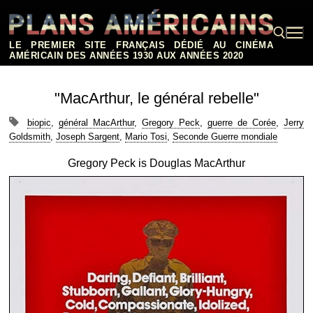
Aller
au
contenu
LE PREMIER SITE FRANÇAIS DÉDIÉ AU CINÉMA
AMÉRICAIN DES ANNÉES 1930 AUX ANNÉES 2020
Rechercher :
"MacArthur, le général rebelle"
biopic
,
général MacArthur
,
Gregory Peck
,
guerre de Corée
,
Jerry
Goldsmith
,
Joseph Sargent
,
Mario Tosi
,
Seconde Guerre mondiale
Gregory Peck is Douglas MacArthur