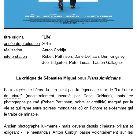
titre original
"Life"
année de production
2015
réalisation
Anton Corbijn
interprétation
Robert Pattinson, Dane DeHaan, Ben Kingsley,
Joel Edgerton, Peter Lucas, Lauren Gallagher
La critique de Sébastien Miguel pour
Plans Américains
Faux
biopic
. Le héros du film n’est pas la légendaire star de "
La Fureur
de vivre
" (magistralement incarné par Dane DeHaan), mais ce
photographe paumé (Robert Pattinson, sobre et crédible) marqué par la
vie et qui rame entre soirées mondaines où on l'ignore et ex-femme qui
le traite de minable.
Ancien photographe lui-même - mais devenu depuis cinéaste brillant et
exigeant -, le néerlandais Anton Corbijn passe volontairement sur les