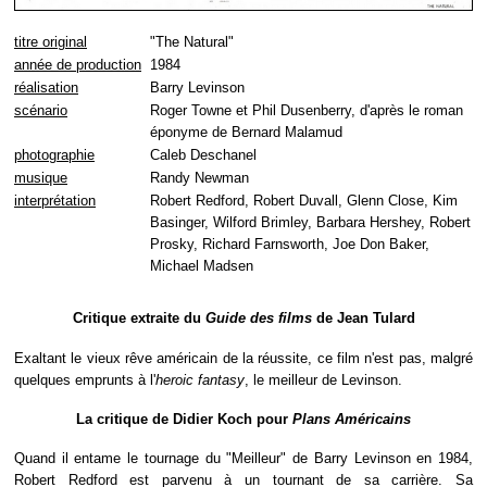
titre original
"The Natural"
année de production
1984
réalisation
Barry Levinson
scénario
Roger Towne et Phil Dusenberry, d'après le roman
éponyme de Bernard Malamud
photographie
Caleb Deschanel
musique
Randy Newman
interprétation
Robert Redford, Robert Duvall, Glenn Close, Kim
Basinger, Wilford Brimley, Barbara Hershey, Robert
Prosky, Richard Farnsworth, Joe Don Baker,
Michael Madsen
Critique extraite du
Guide des films
de Jean Tulard
Exaltant le vieux rêve américain de la réussite, ce film n'est pas, malgré
quelques emprunts à l'
heroic fantasy
, le meilleur de Levinson.
La critique de Didier Koch pour
Plans Américains
Quand il entame le tournage du "Meilleur" de Barry Levinson en 1984,
Robert Redford est parvenu à un tournant de sa carrière. Sa