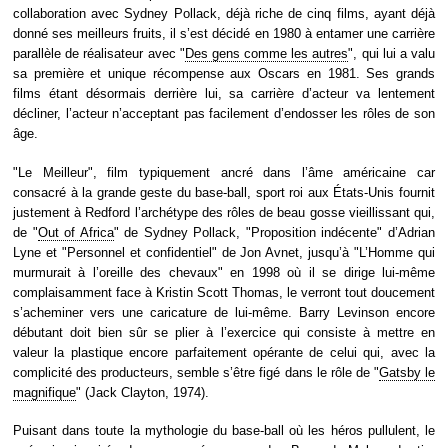
collaboration avec Sydney Pollack, déjà riche de cinq films, ayant déjà
donné ses meilleurs fruits, il s’est décidé en 1980 à entamer une carrière
parallèle de réalisateur avec "
Des gens comme les autres
", qui lui a valu
sa première et unique récompense aux Oscars en 1981. Ses grands
films étant désormais derrière lui, sa carrière d’acteur va lentement
décliner, l’acteur n’acceptant pas facilement d’endosser les rôles de son
âge.
"Le Meilleur", film typiquement ancré dans l’âme américaine car
consacré à la grande geste du base-ball, sport roi aux États-Unis fournit
justement à Redford l’archétype des rôles de beau gosse vieillissant qui,
de "
Out of Africa
" de Sydney Pollack, "Proposition indécente" d’Adrian
Lyne et "Personnel et confidentiel" de Jon Avnet, jusqu’à "L’Homme qui
murmurait à l’oreille des chevaux" en 1998 où il se dirige lui-même
complaisamment face à Kristin Scott Thomas, le verront tout doucement
s’acheminer vers une caricature de lui-même. Barry Levinson encore
débutant doit bien sûr se plier à l’exercice qui consiste à mettre en
valeur la plastique encore parfaitement opérante de celui qui, avec la
complicité des producteurs, semble s’être figé dans le rôle de "
Gatsby le
magnifique
" (Jack Clayton, 1974).
Puisant dans toute la mythologie du base-ball où les héros pullulent, le