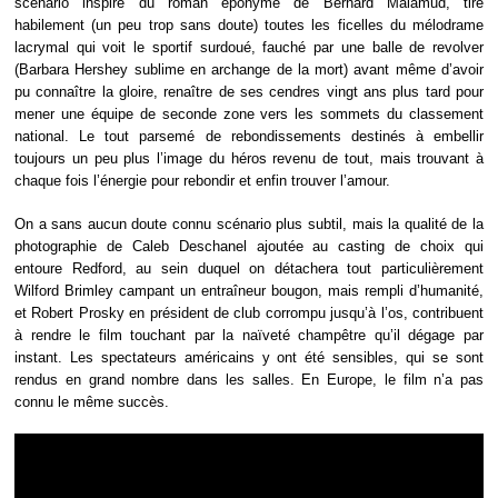
scénario inspiré du roman éponyme de Bernard Malamud, tire
habilement (un peu trop sans doute) toutes les ficelles du mélodrame
lacrymal qui voit le sportif surdoué, fauché par une balle de revolver
(Barbara Hershey sublime en archange de la mort) avant même d’avoir
pu connaître la gloire, renaître de ses cendres vingt ans plus tard pour
mener une équipe de seconde zone vers les sommets du classement
national. Le tout parsemé de rebondissements destinés à embellir
toujours un peu plus l’image du héros revenu de tout, mais trouvant à
chaque fois l’énergie pour rebondir et enfin trouver l’amour.
On a sans aucun doute connu scénario plus subtil, mais la qualité de la
photographie de Caleb Deschanel ajoutée au casting de choix qui
entoure Redford, au sein duquel on détachera tout particulièrement
Wilford Brimley campant un entraîneur bougon, mais rempli d’humanité,
et Robert Prosky en président de club corrompu jusqu’à l’os, contribuent
à rendre le film touchant par la naïveté champêtre qu’il dégage par
instant. Les spectateurs américains y ont été sensibles, qui se sont
rendus en grand nombre dans les salles. En Europe, le film n’a pas
connu le même succès.