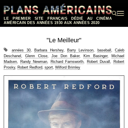
Aller
au
contenu
LE PREMIER SITE FRANÇAIS DÉDIÉ AU CINÉMA
AMÉRICAIN DES ANNÉES 1930 AUX ANNÉES 2020
Rechercher :
"Le Meilleur"
années 30
,
Barbara Hershey
,
Barry Levinson
,
baseball
,
Caleb
Deschanel
,
Glenn Close
,
Joe Don Baker
,
Kim Basinger
,
Michael
Madsen
,
Randy Newman
,
Richard Farnsworth
,
Robert Duvall
,
Robert
Prosky
,
Robert Redford
,
sport
,
Wilford Brimley