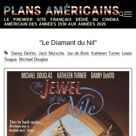
Aller
au
contenu
LE PREMIER SITE FRANÇAIS DÉDIÉ AU CINÉMA
AMÉRICAIN DES ANNÉES 1930 AUX ANNÉES 2020
Rechercher :
"Le Diamant du Nil"
Danny DeVito
,
Jack Nitzsche
,
Jan de Bont
,
Kathleen Turner
,
Lewis
Teague
,
Michael Douglas