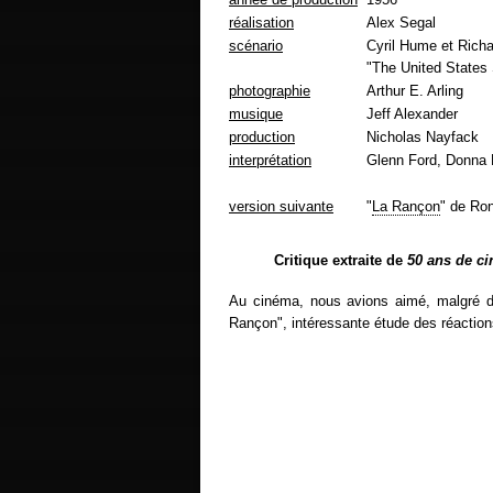
réalisation
Alex Segal
scénario
Cyril Hume et Richa
"The United States 
photographie
Arthur E. Arling
musique
Jeff Alexander
production
Nicholas Nayfack
interprétation
Glenn Ford, Donna 
version suivante
"
La Rançon
" de Ro
Critique extraite de
50 ans de c
Au cinéma, nous avions aimé, malgré de
Rançon", intéressante étude des réactions 