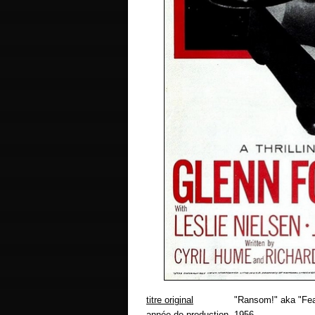
titre original
"Ransom!" aka "Fea
année de production
1956