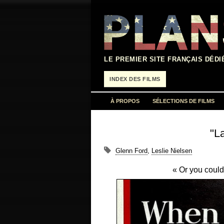
Aller
au
contenu
LE PREMIER SITE FRANÇAIS DÉDI
INDEX DES FILMS
À PROPOS
SÉLECTIONS DE FILMS
"L
Glenn Ford
,
Leslie Nielsen
« Or you could 