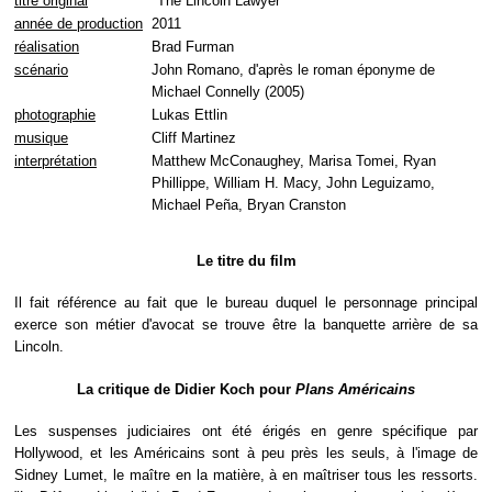
titre original
"The Lincoln Lawyer"
année de production
2011
réalisation
Brad Furman
scénario
John Romano, d'après le roman éponyme de
Michael Connelly (2005)
photographie
Lukas Ettlin
musique
Cliff Martinez
interprétation
Matthew McConaughey, Marisa Tomei, Ryan
Phillippe, William H. Macy, John Leguizamo,
Michael Peña, Bryan Cranston
Le titre du film
Il fait référence au fait que le bureau duquel le personnage principal
exerce son métier d'avocat se trouve être la banquette arrière de sa
Lincoln.
La critique de Didier Koch pour
Plans Américains
Les suspenses judiciaires ont été érigés en genre spécifique par
Hollywood, et les Américains sont à peu près les seuls, à l'image de
Sidney Lumet, le maître en la matière, à en maîtriser tous les ressorts.