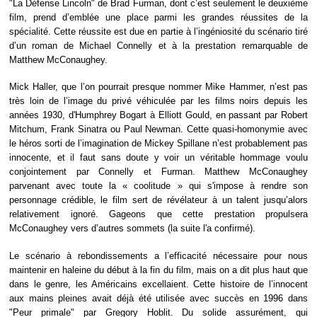
"La Défense Lincoln" de Brad Furman, dont c’est seulement le deuxième
film, prend d’emblée une place parmi les grandes réussites de la
spécialité. Cette réussite est due en partie à l’ingéniosité du scénario tiré
d’un roman de Michael Connelly et à la prestation remarquable de
Matthew McConaughey.
Mick Haller, que l’on pourrait presque nommer Mike Hammer, n’est pas
très loin de l’image du privé véhiculée par les films noirs depuis les
années 1930, d'Humphrey Bogart à Elliott Gould, en passant par Robert
Mitchum, Frank Sinatra ou Paul Newman. Cette quasi-homonymie avec
le héros sorti de l’imagination de Mickey Spillane n’est probablement pas
innocente, et il faut sans doute y voir un véritable hommage voulu
conjointement par Connelly et Furman. Matthew McConaughey
parvenant avec toute la « coolitude » qui s'impose à rendre son
personnage crédible, le film sert de révélateur à un talent jusqu’alors
relativement ignoré. Gageons que cette prestation propulsera
McConaughey vers d’autres sommets (la suite l'a confirmé).
Le scénario à rebondissements a l’efficacité nécessaire pour nous
maintenir en haleine du début à la fin du film, mais on a dit plus haut que
dans le genre, les Américains excellaient. Cette histoire de l’innocent
aux mains pleines avait déjà été utilisée avec succès en 1996 dans
"Peur primale" par Gregory Hoblit. Du solide assurément, qui