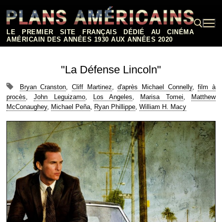
Aller
au
contenu
LE PREMIER SITE FRANÇAIS DÉDIÉ AU CINÉMA
AMÉRICAIN DES ANNÉES 1930 AUX ANNÉES 2020
Rechercher :
"La Défense Lincoln"
Bryan Cranston
,
Cliff Martinez
,
d'après Michael Connelly
,
film à
procès
,
John Leguizamo
,
Los Angeles
,
Marisa Tomei
,
Matthew
McConaughey
,
Michael Peña
,
Ryan Phillippe
,
William H. Macy