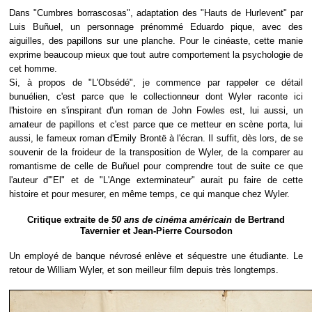
Dans "Cumbres borrascosas", adaptation des "Hauts de Hurlevent" par
Luis Buñuel, un personnage prénommé Eduardo pique, avec des
aiguilles, des papillons sur une planche. Pour le cinéaste, cette manie
exprime beaucoup mieux que tout autre comportement la psychologie de
cet homme.
Si, à propos de "L'Obsédé", je commence par rappeler ce détail
bunuélien, c'est parce que le collectionneur dont Wyler raconte ici
l'histoire en s'inspirant d'un roman de John Fowles est, lui aussi, un
amateur de papillons et c'est parce que ce metteur en scène porta, lui
aussi, le fameux roman d'Emily Brontë à l'écran. Il suffit, dès lors, de se
souvenir de la froideur de la transposition de Wyler, de la comparer au
romantisme de celle de Buñuel pour comprendre tout de suite ce que
l'auteur d'"El" et de "L'Ange exterminateur" aurait pu faire de cette
histoire et pour mesurer, en même temps, ce qui manque chez Wyler.
Critique extraite de
50 ans de cinéma américain
de Bertrand
Tavernier et Jean-Pierre Coursodon
Un employé de banque névrosé enlève et séquestre une étudiante. Le
retour de William Wyler, et son meilleur film depuis très longtemps.