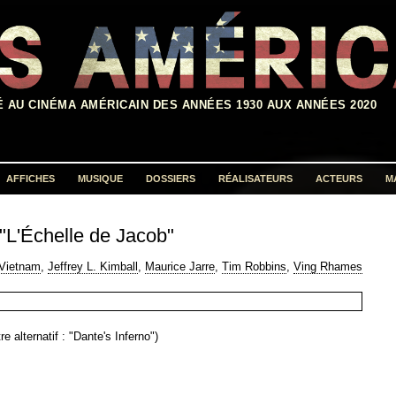
É AU CINÉMA AMÉRICAIN DES ANNÉES 1930 AUX ANNÉES 2020
AFFICHES
MUSIQUE
DOSSIERS
RÉALISATEURS
ACTEURS
M
Rechercher :
"L'Échelle de Jacob"
 Vietnam
,
Jeffrey L. Kimball
,
Maurice Jarre
,
Tim Robbins
,
Ving Rhames
re alternatif : "Dante's Inferno")