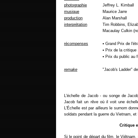
photographie
Jeffrey L. Kimball
musique
Maurice Jarre
production
Alan Marshall
interprétation
Tim Robbins, Elizab
Macaulay Culkin (no
récompenses
• Grand Prix de l'é
• Prix de la critique
• Prix du public au 
remake
"Jacob's Ladder" de
L'échelle de Jacob - ou songe de Jacob 
Jacob fait un rêve où il voit une échel
L'Échelle est par ailleurs le surnom don
soldats pendant la guerre du Vietnam, et
Critique 
Si le point de départ du film, le Viêtnam, p