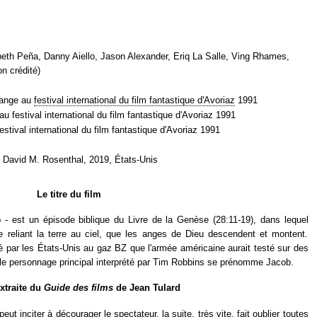
eth Peña, Danny Aiello, Jason Alexander, Eriq La Salle, Ving Rhames,
n crédité)
trange au
festival international du film fantastique d'Avoriaz
1991
 au festival international du film fantastique d'Avoriaz 1991
festival international du film fantastique d'Avoriaz 1991
 David M. Rosenthal, 2019, États-Unis
Le titre du film
- est un épisode biblique du Livre de la Genèse (28:11-19), dans lequel
le reliant la terre au ciel, que les anges de Dieu descendent et montent.
né par les États-Unis au gaz BZ que l'armée américaine aurait testé sur des
 le personnage principal interprété par Tim Robbins se prénomme Jacob.
extraite du
Guide des films
de Jean Tulard
eut inciter à décourager le spectateur, la suite, très vite, fait oublier toutes