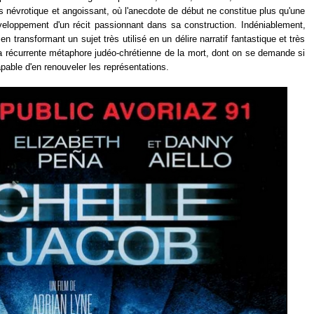
s névrotique et angoissant, où l'anecdote de début ne constitue plus qu'une
loppement d'un récit passionnant dans sa construction. Indéniablement,
en transformant un sujet très utilisé en un délire narratif fantastique et très
la récurrente métaphore judéo-chrétienne de la mort, dont on se demande si
apable d'en renouveler les représentations.