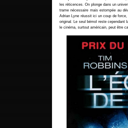
les réticences. On plonge dans un univer
trame nécessaire mais estompée au déve
Adrian Lyne réussit ici un coup de force, 
original. Le seul bémol reste cependant 
le cinéma, surtout américain, peut être c