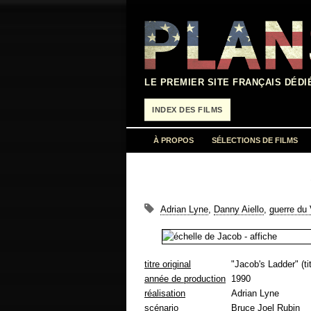
Aller
au
contenu
LE PREMIER SITE FRANÇAIS DÉDI
INDEX DES FILMS
À PROPOS
SÉLECTIONS DE FILMS
Adrian Lyne
,
Danny Aiello
,
guerre du
titre original
"Jacob's Ladder" (tit
année de production
1990
réalisation
Adrian Lyne
scénario
Bruce Joel Rubin