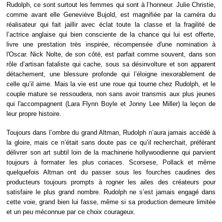
Rudolph, ce sont surtout les femmes qui sont à l’honneur. Julie Christie,
comme avant elle Geneviève Bujold, est magnifiée par la caméra du
réalisateur qui fait jaillir avec éclat toute la classe et la fragilité de
l’actrice anglaise qui bien consciente de la chance qui lui est offerte,
livre une prestation très inspirée, récompensée d'une nomination à
l'Oscar. Nick Nolte, de son côté, est parfait comme souvent, dans son
rôle d’artisan fataliste qui cache, sous sa désinvolture et son apparent
détachement, une blessure profonde qui l’éloigne inexorablement de
celle qu’il aime. Mais la vie est une roue qui tourne chez Rudolph, et le
couple mature se ressoudera, non sans avoir transmis aux plus jeunes
qui l'accompagnent (Lara Flynn Boyle et Jonny Lee Miller) la leçon de
leur propre histoire.
Toujours dans l’ombre du grand Altman, Rudolph n’aura jamais accédé à
la gloire, mais ce n’était sans doute pas ce qu’il recherchait, préférant
délivrer son art subtil loin de la machinerie hollywoodienne qui parvient
toujours à formater les plus coriaces. Scorsese, Pollack et même
quelquefois Altman ont du passer sous les fourches caudines des
producteurs toujours prompts à rogner les ailes des créateurs pour
satisfaire le plus grand nombre. Rudolph ne s’est jamais engagé dans
cette voie, grand bien lui fasse, même si sa production demeure limitée
et un peu méconnue par ce choix courageux.