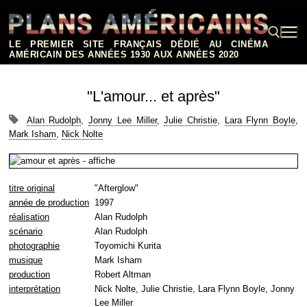
Aller
au
contenu
LE PREMIER SITE FRANÇAIS DÉDIÉ AU CINÉMA
AMÉRICAIN DES ANNÉES 1930 AUX ANNÉES 2020
Rechercher :
"L'amour... et après"
Alan Rudolph
,
Jonny Lee Miller
,
Julie Christie
,
Lara Flynn Boyle
,
Mark Isham
,
Nick Nolte
titre original
"Afterglow"
année de production
1997
réalisation
Alan Rudolph
scénario
Alan Rudolph
photographie
Toyomichi Kurita
musique
Mark Isham
production
Robert Altman
interprétation
Nick Nolte, Julie Christie, Lara Flynn Boyle, Jonny
Lee Miller