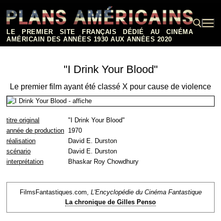
Aller
au
contenu
LE PREMIER SITE FRANÇAIS DÉDIÉ AU CINÉMA
AMÉRICAIN DES ANNÉES 1930 AUX ANNÉES 2020
Rechercher :
"I Drink Your Blood"
Le premier film ayant été classé X pour cause de violence
titre original
"I Drink Your Blood"
année de production
1970
réalisation
David E. Durston
scénario
David E. Durston
interprétation
Bhaskar Roy Chowdhury
FilmsFantastiques.com,
L'Encyclopédie du Cinéma Fantastique
La chronique de Gilles Penso