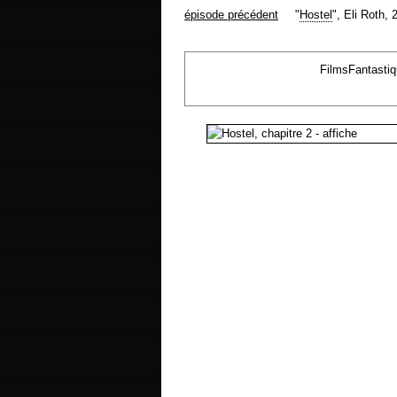
épisode précédent
"
Hostel
", Eli Roth, 
FilmsFantasti