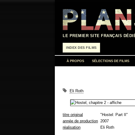
Aller
au
contenu
LE PREMIER SITE FRANÇAIS DÉDI
INDEX DES FILMS
À PROPOS
SÉLECTIONS DE FILMS
Eli Roth
titre original
"Hostel: Part II"
année de production
2007
réalisation
Eli Roth