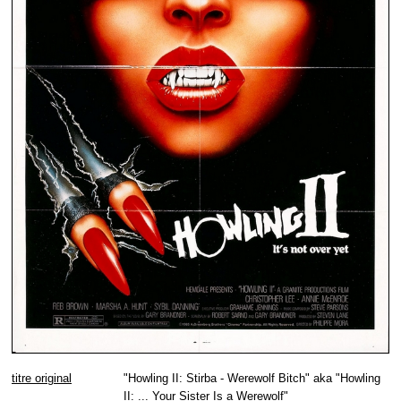
titre original
"Howling II: Stirba - Werewolf Bitch" aka "Howling
II: ... Your Sister Is a Werewolf"