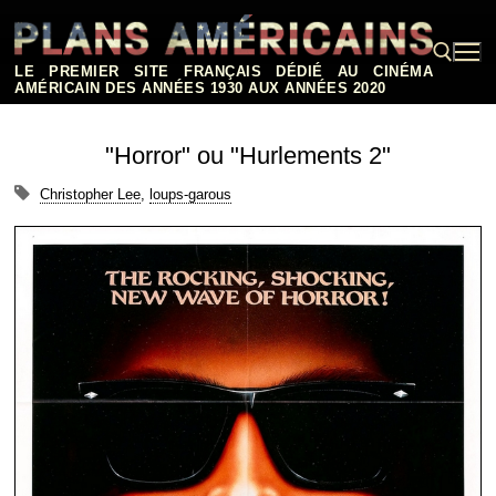
Aller
au
contenu
LE PREMIER SITE FRANÇAIS DÉDIÉ AU CINÉMA
AMÉRICAIN DES ANNÉES 1930 AUX ANNÉES 2020
Rechercher :
"Horror" ou "Hurlements 2"
Christopher Lee
,
loups-garous