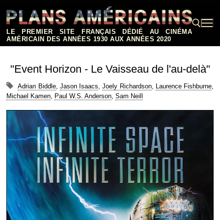
Aller
au
contenu
LE PREMIER SITE FRANÇAIS DÉDIÉ AU CINÉMA
AMÉRICAIN DES ANNÉES 1930 AUX ANNÉES 2020
Rechercher :
"Event Horizon - Le Vaisseau de l'au-delà"
Adrian Biddle
,
Jason Isaacs
,
Joely Richardson
,
Laurence Fishburne
,
Michael Kamen
,
Paul W.S. Anderson
,
Sam Neill