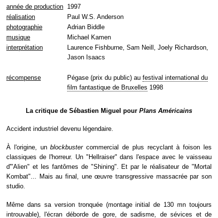
année de production
1997
réalisation
Paul W.S. Anderson
photographie
Adrian Biddle
musique
Michael Kamen
interprétation
Laurence Fishburne, Sam Neill, Joely Richardson,
Jason Isaacs
récompense
Pégase (prix du public) au
festival international du
film fantastique de Bruxelles
1998
La critique de Sébastien Miguel pour
Plans Américains
Accident industriel devenu légendaire.
À l'origine, un
blockbuster
commercial de plus recyclant à foison les
classiques de l'horreur. Un "Hellraiser" dans l'espace avec le vaisseau
d'"Alien" et les fantômes de "Shining". Et par le réalisateur de "Mortal
Kombat"... Mais au final, une œuvre transgressive massacrée par son
studio.
Même dans sa version tronquée (montage initial de 130 mn toujours
introuvable), l'écran déborde de gore, de sadisme, de sévices et de