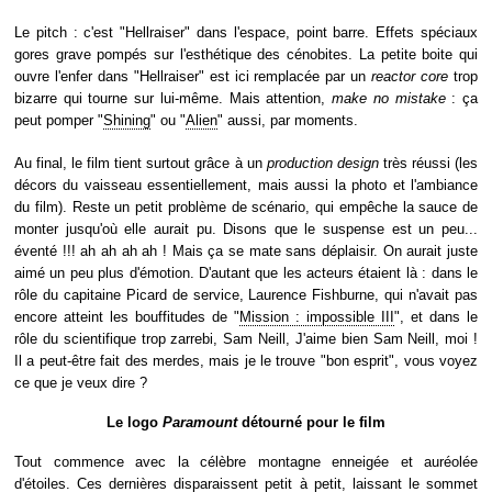
Le pitch : c'est "Hellraiser" dans l'espace, point barre. Effets spéciaux
gores grave pompés sur l'esthétique des cénobites. La petite boite qui
ouvre l'enfer dans "Hellraiser" est ici remplacée par un
reactor core
trop
bizarre qui tourne sur lui-même. Mais attention,
make no mistake
: ça
peut pomper "
Shining
" ou "
Alien
" aussi, par moments.
Au final, le film tient surtout grâce à un
production design
très réussi (les
décors du vaisseau essentiellement, mais aussi la photo et l'ambiance
du film). Reste un petit problème de scénario, qui empêche la sauce de
monter jusqu'où elle aurait pu. Disons que le suspense est un peu...
éventé !!! ah ah ah ah ! Mais ça se mate sans déplaisir. On aurait juste
aimé un peu plus d'émotion. D'autant que les acteurs étaient là : dans le
rôle du capitaine Picard de service, Laurence Fishburne, qui n'avait pas
encore atteint les bouffitudes de "
Mission : impossible III
", et dans le
rôle du scientifique trop zarrebi, Sam Neill, J'aime bien Sam Neill, moi !
Il a peut-être fait des merdes, mais je le trouve "bon esprit", vous voyez
ce que je veux dire ?
Le logo
Paramount
détourné pour le film
Tout commence avec la célèbre montagne enneigée et auréolée
d'étoiles. Ces dernières disparaissent petit à petit, laissant le sommet