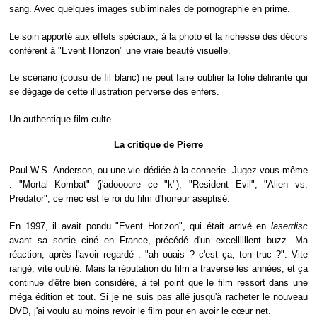
sang. Avec quelques images subliminales de pornographie en prime.
Le soin apporté aux effets spéciaux, à la photo et la richesse des décors
confèrent à "Event Horizon" une vraie beauté visuelle.
Le scénario (cousu de fil blanc) ne peut faire oublier la folie délirante qui
se dégage de cette illustration perverse des enfers.
Un authentique film culte.
La critique de Pierre
Paul W.S. Anderson, ou une vie dédiée à la connerie. Jugez vous-même
: "Mortal Kombat" (j'adoooore ce "k"), "Resident Evil", "
Alien vs.
Predator
", ce mec est le roi du film d'horreur aseptisé.
En 1997, il avait pondu "Event Horizon", qui était arrivé en
laserdisc
avant sa sortie ciné en France, précédé d'un excellllllent buzz. Ma
réaction, après l'avoir regardé : "ah ouais ? c'est ça, ton truc ?". Vite
rangé, vite oublié. Mais la réputation du film a traversé les années, et ça
continue d'être bien considéré, à tel point que le film ressort dans une
méga édition et tout. Si je ne suis pas allé jusqu'à racheter le nouveau
DVD, j'ai voulu au moins revoir le film pour en avoir le cœur net.