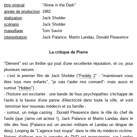
titre original
"Alone in the Dark"
année de production
1982
réalisation
Jack Sholder
scénario
Jack Sholder
maquillage
Tom Savini
interprétation
Jack Palance, Martin Landau, Donald Pleasence
La critique de Pierre
"Dément" est un thriller qui jouit d'une excellente réputation, et ce, pour
plusieurs raisons :
- c'est le premier film de Jack Sholder ("
Freddy 2
" - "maintenant vous
êtes tous mes enfants", "je vais t'aider moi connard"- mais aussi et
surtout "
Hidden
") ;
- l'histoire est excitante : une bande de fous psychopathes s'échappe de
l'asile à la faveur d'une panne d'électricité dans toute la ville, et vont
terroriser leur nouveau médecin et sa famille ;
- surtout, un méga casting : Donald Pleasence dans le rôle du chef de
l'asile (que j'aime cet acteur !), Jack Palance et Martin Landau dans le
rôle des fous (Palance est un ancien militaire et Landau un dingue de
dieu), Looping de "L'agence tout risque" dans le rôle du médecin victime.
Notons d'ailleurs que la jaquette du DVD est mensongère, car Landau