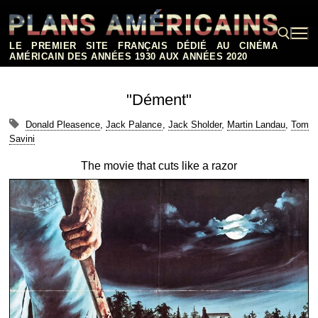
Aller
au
contenu
LE PREMIER SITE FRANÇAIS DÉDIÉ AU CINÉMA
AMÉRICAIN DES ANNÉES 1930 AUX ANNÉES 2020
Rechercher :
"Dément"
Donald Pleasence
,
Jack Palance
,
Jack Sholder
,
Martin Landau
,
Tom
Savini
The movie that cuts like a razor