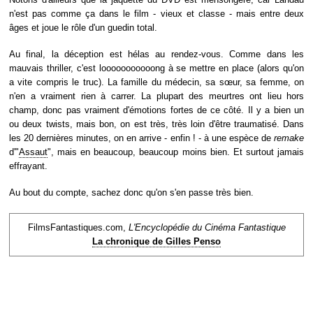
n'est pas comme ça dans le film - vieux et classe - mais entre deux
âges et joue le rôle d'un guedin total.
Au final, la déception est hélas au rendez-vous. Comme dans les
mauvais thriller, c'est looooooooooong à se mettre en place (alors qu'on
a vite compris le truc). La famille du médecin, sa sœur, sa femme, on
n'en a vraiment rien à carrer. La plupart des meurtres ont lieu hors
champ, donc pas vraiment d'émotions fortes de ce côté. Il y a bien un
ou deux twists, mais bon, on est très, très loin d'être traumatisé. Dans
les 20 dernières minutes, on en arrive - enfin ! - à une espèce de
remake
d'"
Assaut
", mais en beaucoup, beaucoup moins bien. Et surtout jamais
effrayant.
Au bout du compte, sachez donc qu'on s'en passe très bien.
FilmsFantastiques.com,
L'Encyclopédie du Cinéma Fantastique
La chronique de Gilles Penso