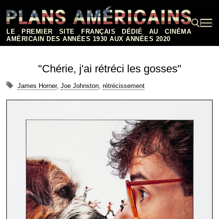
Aller
au
contenu
LE PREMIER SITE FRANÇAIS DÉDIÉ AU CINÉMA
AMÉRICAIN DES ANNÉES 1930 AUX ANNÉES 2020
Rechercher :
"Chérie, j'ai rétréci les gosses"
James Horner
,
Joe Johnston
,
rétrécissement