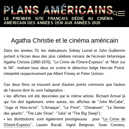
Aller
au
contenu
LE PREMIER SITE FRANÇAIS DÉDIÉ AU CINÉMA
AMÉRICAIN DES ANNÉES 1930 AUX ANNÉES 2020
Rechercher :
Agatha Christie et le cinéma américain
Dans les années 70, les réalisateurs Sidney Lumet et John Guillermin
portent à l'écran deux des plus célèbres romans de l'écrivain britannique
Agatha Christie (1890-1976), "Le Crime de l'Orient-Express" et "Mort sur
le Nil", mettant tous deux en scène le détective belge Hercule Poirot,
interprété respectivement par Albert Finney et Peter Ustinov.
Ces deux films se trouvent avoir d'autres points communs que l'auteur
de l’œuvre dont ils sont l'adaptation :
• les affiches ont été dessinées par le même artiste, Richard Amsel (à
qui l'on doit également, entre autres, les affiches de "John McCabe",
"Juge et Hors-la-loi", "L'Arnaque", "Le Privé", "Chinatown", "Le Dernier
des géants", "The Late Show", "Julia" et "The Big Sleep") ;
• les distributions sont également prestigieuses : pour "
Le Crime de
l'Orient-Express
", Lauren Bacall, Ingrid Bergman, Sean Connery,