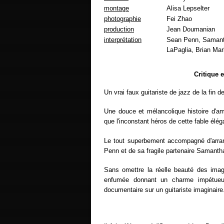
montage
Alisa Lepselter
photographie
Fei Zhao
production
Jean Doumanian
interprétation
Sean Penn, Samant
LaPaglia, Brian Ma
Critique 
Un vrai faux guitariste de jazz de la fin 
Une douce et mélancolique histoire d'amo
que l'inconstant héros de cette fable élég
Le tout superbement accompagné d'arr
Penn et de sa fragile partenaire Samanth
Sans omettre la réelle beauté des image
enfumée donnant un charme impétueux
documentaire sur un guitariste imaginaire