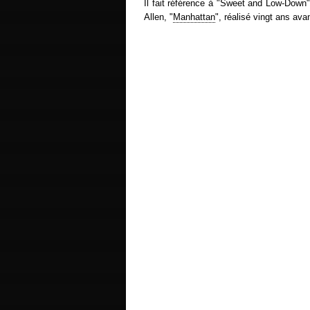
Il fait référence à "Sweet and Low-Down
Allen, "
Manhattan
", réalisé vingt ans av