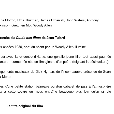
ha Morton, Uma Thurman, James Urbaniak, John Waters, Anthony
rkinson, Gretchen Mol, Woody Allen
extraite du
Guide des films
de Jean Tulard
des années 1930, sorti du néant par un Woody Allen illuminé.
ur avec la rencontre d'Hattie, une gentille jeune fille, tout aussi paumée
ante et tourmentée née de l'imaginaire d'un poète (feignant la désinvolture).
angements musicaux de Dick Hyman, de l'incomparable présence de Sean
a Morton.
s d'une petite station balnéaire ou d'un cabaret de jazz à l'atmosphère
 à cette œuvre qui nous entraîne beaucoup plus loin qu'un simple
.
Le titre original du film