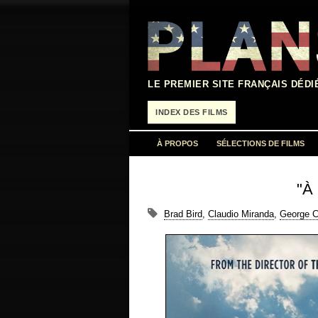
Aller
au
contenu
LE PREMIER SITE FRANÇAIS DÉDI
INDEX DES FILMS
À PROPOS
SÉLECTIONS DE FILMS
"À 
Brad Bird
,
Claudio Miranda
,
George C