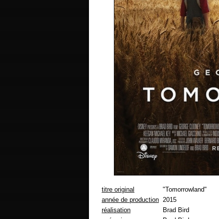
titre original
"Tomorrowland"
année de production
2015
réalisation
Brad Bird