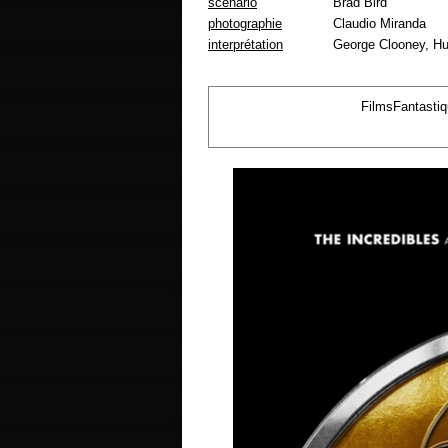
scénario
Brad Bird
photographie
Claudio Miranda
interprétation
George Clooney, Hu
FilmsFantasti