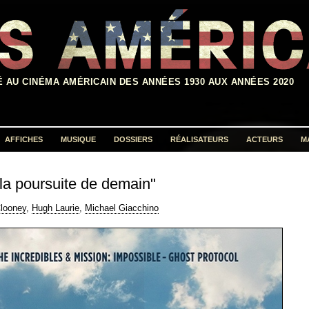
É AU CINÉMA AMÉRICAIN DES ANNÉES 1930 AUX ANNÉES 2020
AFFICHES
MUSIQUE
DOSSIERS
RÉALISATEURS
ACTEURS
M
Rechercher :
la poursuite de demain"
looney
,
Hugh Laurie
,
Michael Giacchino